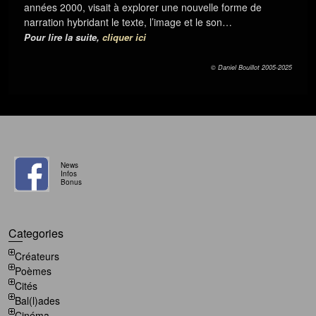
années 2000, visait à explorer une nouvelle forme de
narration hybridant le texte, l’image et le son…
Pour lire la suite,
cliquer ici
© Daniel Bouillot 2005-2025
News
Infos
Bonus
Categories
Créateurs
Poèmes
Cités
Bal(l)ades
Cinéma