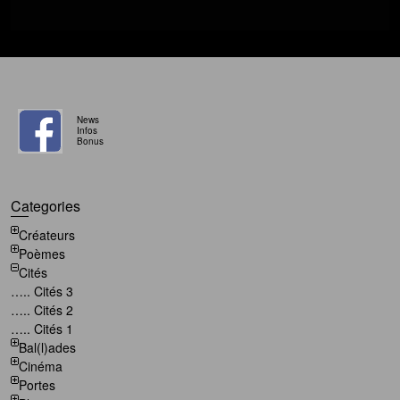
News
Infos
Bonus
Categories
Créateurs
Poèmes
Cités
….. Cités 3
….. Cités 2
….. Cités 1
Bal(l)ades
Cinéma
Portes