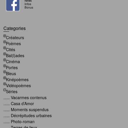
News
Infos
Bonus
Categories
Créateurs
Poèmes
Cités
Bal(l)ades
Cinéma
Portes
Bleus
Kinépoèmes
Vidéopoèmes
Séries
….. Vacarmes contenus
….. Casa d’Amor
….. Moments suspendus
….. Décrépitudes urbaines
….. Photo-roman
….. Terres de feux