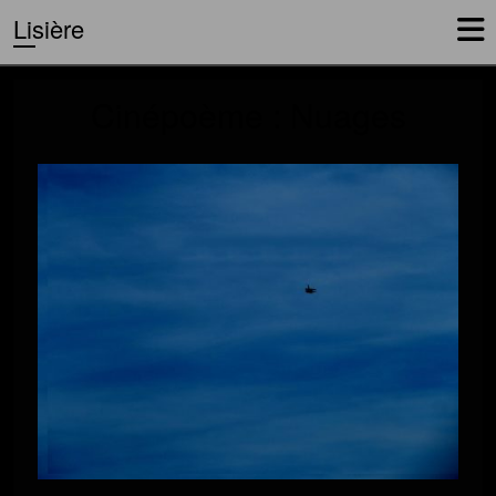
Lisière
Cinépoème : Nuages