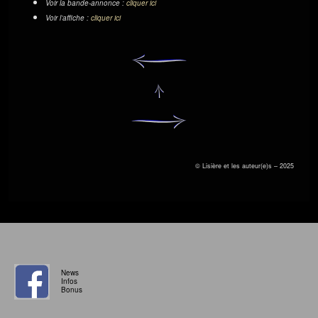
Voir la bande-annonce :
cliquer ici
Voir l’affiche :
cliquer ici
© Lisière et les auteur(e)s – 2025
News
Infos
Bonus