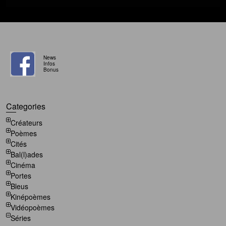
News
Infos
Bonus
Categories
Créateurs
Poèmes
Cités
Bal(l)ades
Cinéma
Portes
Bleus
Kinépoèmes
Vidéopoèmes
Séries