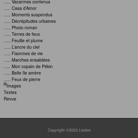
….. Vacarmes contenus
….. Casa d’Amor
….. Moments suspendus
….. Décrépitudes urbaines
….. Photo-roman
….. Terres de feux
….. Feuille et plume
….. L’ancre du ciel
….. Flammes de vie
….. Marches ensablées
….. Mon copain de Pékin
….. Belle île amère
….. Feux de pierre
Images
Textes
Revue
Copyright ©2023
Lisière