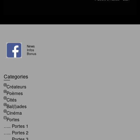
News
Infos
Bonus
Categories
Créateurs
Poèmes
Cités
Bal(l)ades
Cinéma
Portes
….. Portes 1
….. Portes 2
….. Portes 3