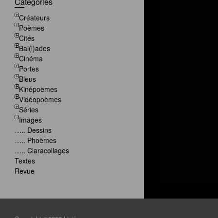
Categories
Créateurs
Poèmes
Cités
Bal(l)ades
Cinéma
Portes
Bleus
Kinépoèmes
Vidéopoèmes
Séries
Images
….. Dessins
….. Phoèmes
….. Claracollages
Textes
Revue