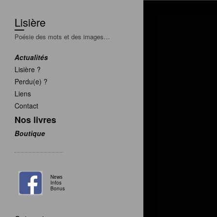
Lisière
Poésie des mots et des images…
Actualités
Lisière ?
Perdu(e) ?
Liens
Contact
Nos livres
Boutique
News
Infos
Bonus